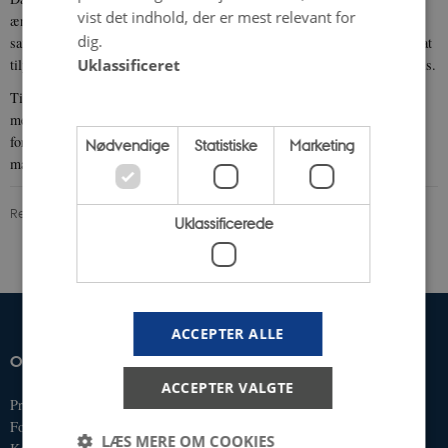
vist det indhold, der er mest relevant for
ændret sig siden godkendelsen af ISPYCH-projektet indledte RVK M i
dig.
samråd med NVK i 2017 en dialog med forskergruppen med henblik på at
Uklassificeret
tilpasse IPSYCH-projektet i forhold til gældende retningslinjer og praksis.
Tillægsprotokol blev i 2018 godkendt som værende i overensstemmelse
med aktuelle retningslinjer for genomforskning. En ansøgning om
forlængelse af projektperioden med hensyn til analyser af biologisk
Nødvendige
Statistiske
Marketing
materiale blev afslået.
Revideret 23.01.2026
-
iPSYCH
Uklassificerede
ACCEPTER ALLE
OM OS
IPSYCH
ACCEPTER VALGTE
Profil
Fuglesangs Allé 26
Forskningsgrupper
8210 Aarhus V
LÆS MERE OM COOKIES