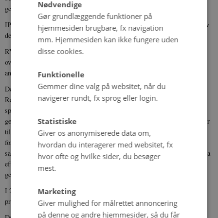
Nødvendige
genomet fremover skal førsteinstansbehandles af DNVK.
Gør grundlæggende funktioner på
IPSYCH-projektet blev anmeldt til RVK M forinden genomprojekter blev
hjemmesiden brugbare, fx navigation
defineret som et "særligt komplekst område”.
mm. Hjemmesiden kan ikke fungere uden
disse cookies.
RVK M's behandling og godkendelse af IPSYCH-projektet er derfor i
overensstemmelse med gældende lov og praksis på
anmeldelsestidspunktet.
Funktionelle
Gemmer dine valg på websitet, når du
Den 12. oktober 2012 vedtog DNVK de første genomretningslinjer.
navigerer rundt, fx sprog eller login.
Retningslinjerne udspringer af, at der ikke lovgivningsmæssigt var taget
specifikt stilling til de særlige videnskabsetiske problemstillinger, som
Statistiske
genomforskning indeholder. I genomretningslinjerne opstilles kriterier for
tilbagemelding til forsøgspersoner, inklusion af mindreårige som
Giver os anonymiserede data om,
forsøgspersoner, genetisk rådgivning og kriterier for dispensation fra
hvordan du interagerer med websitet, fx
samtykkekravet. Desuden fastlægges snævre rammer for, hvad genomdata
hvor ofte og hvilke sider, du besøger
efterfølgende anvendes eller videregives til. I årene herefter revideres
mest.
genomretningslinjerne løbende.
I 2013 og 2015 godkendte RVK M 2 tillægsprotokoller til IPSYCH-
Marketing
projektet.
Giver mulighed for målrettet annoncering
på denne og andre hjemmesider, så du får
Da retningslinjerne og praksis for behandling af genomprojekter har