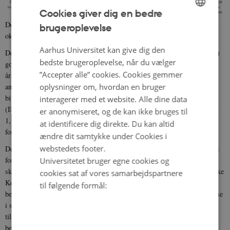
Cookies giver dig en bedre
De Videnskabsetiske Komitéer for Region Midtjylland bekræfter den 3.
brugeroplevelse
ENGLISH
oktober 2018 følgende:
DANISH
Aarhus Universitet kan give dig den
De videnskabsetiske komitéer i Region Midtjylland, Komité II (RVK M)
bedste brugeroplevelse, når du vælger
godkendte den 28. august 2012 projektet “Genetiske og miljømæssige
”Accepter alle” cookies. Cookies gemmer
årsager til skizofreni, bipolar sygdom, depression, ADHD, autisme og
oplysninger om, hvordan en bruger
anorexia nervosa / Genetic and environmental causes of schizophrenia,
bipolar disorder, depression, ADHD, autism and anorexia nervosa
interagerer med et website. Alle dine data
(IPSYCH-projektet)”. Komitéen gav i henhold til komitelovens § 10, stk.
er anonymiseret, og de kan ikke bruges til
1, dispensation fra indhentelse af informeret samtykke fra
at identificere dig direkte. Du kan altid
forsøgsdeltagerne.
ændre dit samtykke under Cookies i
webstedets footer.
Den 1. januar 2012 blev komitéloven ændret. Ændringen indebar bl.a. at
forskningsprojekter der vedrører ”særlig komplekse områder” fremover
Universitetet bruger egne cookies og
skal anmeldes som førsteinstanssager hos Den Nationale Videnskabsetiske
cookies sat af vores samarbejdspartnere
Komite (DNVK). De særligt komplekse områder blev fastlagt i
til følgende formål:
bekendtgørelse af 15. juni 2012 om information og samtykke til deltagelse
i sundhedsvidenskabelige forskningsprojekter samt om anmeldelse af og
tilsyn med sundhedsvidenskabelige forskningsprojekter. Af
bekendtgørelsen fremgår at projekter med omfattende kortlægning af