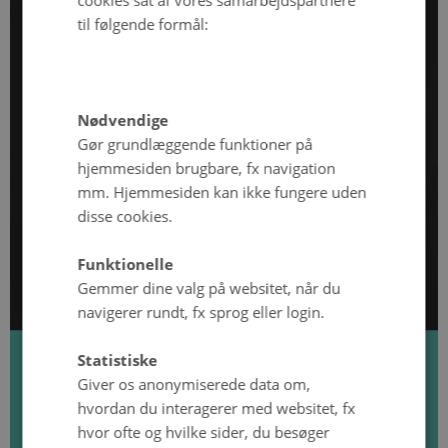
cookies sat af vores samarbejdspartnere
til følgende formål:
Nødvendige
Gør grundlæggende funktioner på
hjemmesiden brugbare, fx navigation
mm. Hjemmesiden kan ikke fungere uden
disse cookies.
Funktionelle
Gemmer dine valg på websitet, når du
navigerer rundt, fx sprog eller login.
Statistiske
Nyhed
Giver os anonymiserede data om,
Skelsættende undersøgelser afslører
hvordan du interagerer med websitet, fx
de til dato tydeligste genetiske
hvor ofte og hvilke sider, du besøger