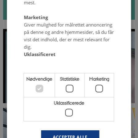
årsager til skizofreni
mest.
Marketing
Giver mulighed for målrettet annoncering
på denne og andre hjemmesider, så du får
vist det indhold, der er mest relevant for
dig.
Uklassificeret
Nødvendige
Statistiske
Marketing
Uklassificerede
ACCEPTER ALLE