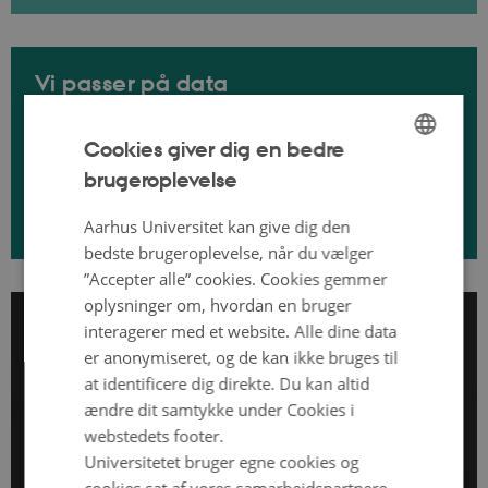
Vi passer på data
Vi bruger forskellige typer af data til vores forskning. I vores
undersøgelser har vi ikke adgang til informationer, der kan
Cookies giver dig en bedre
identificere personer, som eksempelvis CPR-numre, navne og
brugeroplevelse
ENGLISH
adresser.
DANISH
Aarhus Universitet kan give dig den
bedste brugeroplevelse, når du vælger
”Accepter alle” cookies. Cookies gemmer
oplysninger om, hvordan en bruger
interagerer med et website. Alle dine data
er anonymiseret, og de kan ikke bruges til
at identificere dig direkte. Du kan altid
ændre dit samtykke under Cookies i
webstedets footer.
Universitetet bruger egne cookies og