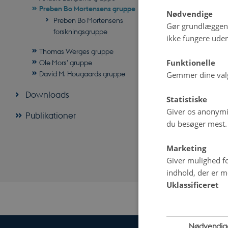
professor, John
Preben Bo Mortensens gruppe
Nødvendige
Preben Bo Mortensens
Hvis du vil vid
Gør grundlæggen
forskningsgruppe
Mortensen
: M: 
ikke fungere uden
Mød Preben Bo
Thomas Werges gruppe
Funktionelle
Ole Mors' gruppe
David M. Hougaards gruppe
Gemmer dine valg 
Downloads
Statistiske
Giver os anonymis
Publikationer
du besøger mest.
Marketing
Giver mulighed fo
indhold, der er me
Revideret 21.08
Uklassificeret
Nødvendig