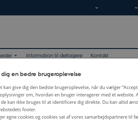
heder
Information til deltagere
Kontakt
 dig en bedre brugeroplevelse
en Bo Mortensens gruppe
t kan give dig den bedste brugeroplevelse, når du vælger ”Accepte
plysninger om, hvordan en bruger interagerer med et website. Al
fokuserer primært på risikofaktorer for og årsager til autisme, ADHD, skizofre
de kan ikke bruges til at identificere dig direkte. Du kan altid æn
sion. Vi laver epidemiologisk registerbaseret forskning, hvor vi tager udgang
ebstedets footer.
 Vi undersøger især hvilke miljøfaktorer, der bidrager til sygdomsrisko og syg
ger egne cookies og cookies sat af vores samarbejdspartnere til f
n arv og miljø spiller sammen.
estår blandt andet af læger, statistikere, epidemiologer og genetikere. Gennem