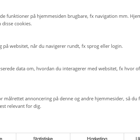
 McGrath
har vi et tæt samarbejde med Queensland Brain Institute.
e mere om iPSYCH og Preben Bo Mortensens forskningsgruppe, så kan du kon
de funktioner på hjemmesiden brugbare, fx navigation mm. Hj
28 99 25 20 -
pbm@econ.au.dk
 disse cookies.
 Mortensens forskningsgruppe
på websitet, når du navigerer rundt, fx sprog eller login.
erede data om, hvordan du interagerer med websitet, fx hvor oft
r målrettet annoncering på denne og andre hjemmesider, så du få
st relevant for dig.
.2025
-
iPSYCH
e
Statistiske
Marketing
Uk